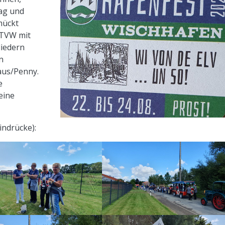
tag und
mückt
 TVW mit
liedern
n
aus/Penny.
e
eine
ndrücke):