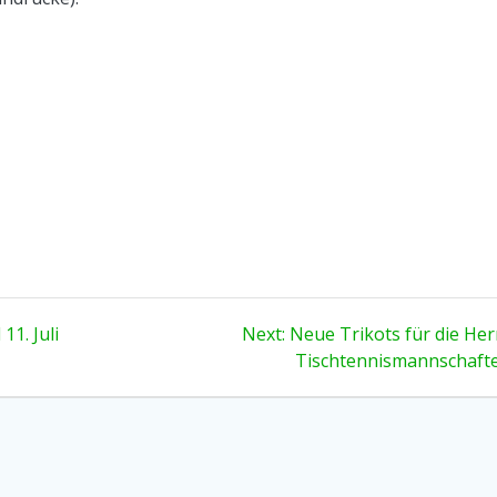
Next
11. Juli
Next:
Neue Trikots für die Her
post:
Tischtennismannschaft