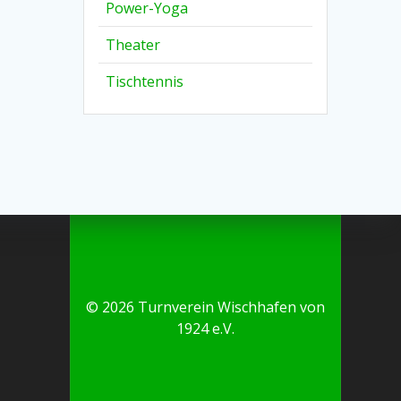
Power-Yoga
Theater
Tischtennis
© 2026 Turnverein Wischhafen von
1924 e.V.