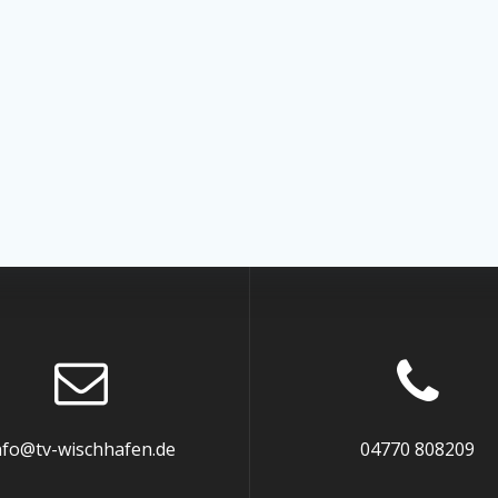
nfo@tv-wischhafen.de
04770 808209