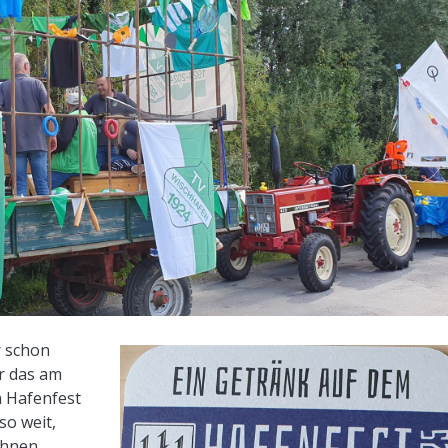
r schon
r das am
n Hafenfest
so weit,
ahnen,