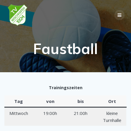
Skip
to
content
Faustball
Trainingszeiten
Tag
von
bis
Ort
Mittwoch
19:00h
21:00h
kleine
Turnhalle