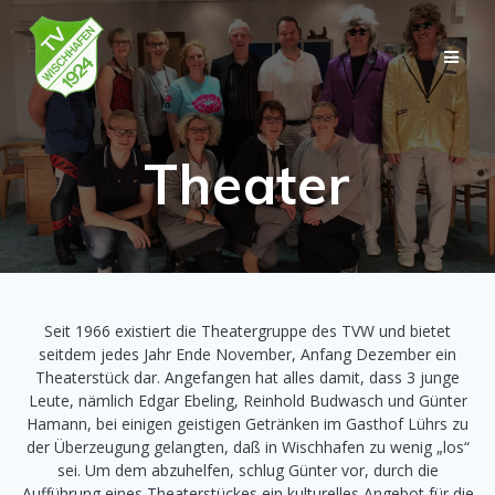
Skip
to
content
Theater
Seit 1966 existiert die Theatergruppe des TVW und bietet
seitdem jedes Jahr Ende November, Anfang Dezember ein
Theaterstück dar. Angefangen hat alles damit, dass 3 junge
Leute, nämlich Edgar Ebeling, Reinhold Budwasch und Günter
Hamann, bei einigen geistigen Getränken im Gasthof Lührs zu
der Überzeugung gelangten, daß in Wischhafen zu wenig „los“
sei. Um dem abzuhelfen, schlug Günter vor, durch die
Aufführung eines Theaterstückes ein kulturelles Angebot für die