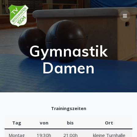
Skip
to
content
Gymnastik
Damen
Trainingszeiten
Tag
von
bis
Ort
Montag
19:30h
21:00h
kleine Turnhalle