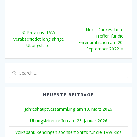
Beitragsnavigation
Next
Next:
Dankeschön-
Previous
Previous:
TVW
post:
Treffen für die
post:
verabschiedet langjährige
Ehrenamtlichen am 20.
Übungsleiter
September 2022
Search
for:
NEUESTE BEITRÄGE
Jahreshauptversammlung am 13. März 2026
Übungsleitertreffen am 23. Januar 2026
Volksbank Kehdingen sponsert Shirts für die TVW Kids